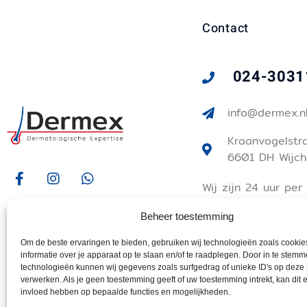
Contact
024-303
info@dermex.n
Kraanvogelstr
6601 DH Wijch
Wij zijn 24 uur per
dagen in de week
Beheer toestemming
bereikbaar voor
spoedgevallen die 
Om de beste ervaringen te bieden, gebruiken wij technologieën zoals cooki
kunnen wachten to
informatie over je apparaat op te slaan en/of te raadplegen. Door in te stem
volgende dag.
technologieën kunnen wij gegevens zoals surfgedrag of unieke ID's op deze 
verwerken. Als je geen toestemming geeft of uw toestemming intrekt, kan dit 
invloed hebben op bepaalde functies en mogelijkheden.