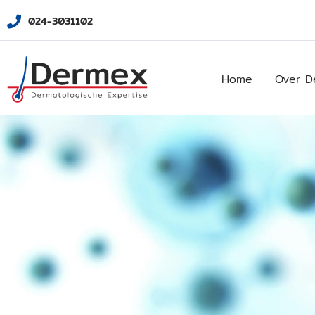
024-3031102
Home
Over D