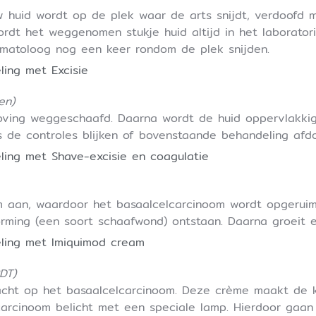
 huid wordt op de plek waar de arts snijdt, verdoofd m
ordt het weggenomen stukje huid altijd in het laborator
rmatoloog nog een keer rondom de plek snijden.
ing met Excisie
en)
oving weggeschaafd. Daarna wordt de huid oppervlakkig
ns de controles blijken of bovenstaande behandeling afd
ling met Shave-excisie en coagulatie
em aan, waardoor het basaalcelcarcinoom wordt opgeruim
rming (een soort schaafwond) ontstaan. Daarna groeit e
eling met Imiquimod cream
DT)
acht op het basaalcelcarcinoom. Deze crème maakt de 
lcarcinoom belicht met een speciale lamp. Hierdoor gaan