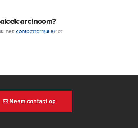
aalcelcarcinoom?
uik het
contactformulier
of
Neem contact op