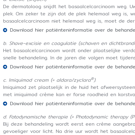
De dermatoloog snijdt het basaalcelcarcinoom weg. Uw
plek. Om zeker te zijn dat de plek helemaal weg is, w
basaalcelcarcinoom niet helemaal weg is, moet de de
Download hier patiënteninformatie over de behandel
b. Shave-excisie en coagulatie (schaven en dichtbrand
Het basaalcelcarcinoom wordt onder plaatselijke verd
snelle behandeling. In de jaren die volgen moet tijde
Download hier patiënteninformatie over de behande
®
c. Imiquimod cream (= aldara/zyclara
)
.
Imiquimod zet plaatselijk in de huid het afweersyste
met imiquimod crème kan er forse roodheid en korstvo
Download hier patiënteninformatie over de behand
d. Fotodynamische therapie (= Photodynamic therapy (P
Bij deze behandeling wordt eerst een crème aangebr
gevoeliger voor licht. Na drie uur wordt het basaalce