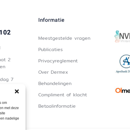
Informatie
1102
Meestgestelde vragen
l
Publicaties
aat 2
Privacyreglement
en
Over Dermex
 dag 7
Behandelingen
Compliment of klacht
niet
es om
Betaalinformatie
t de
men met deze
site
een nadelige