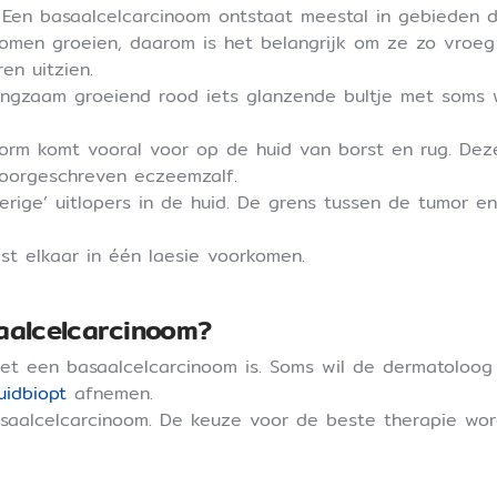
Een basaalcelcarcinoom ontstaat meestal in gebieden di
inomen groeien, daarom is het belangrijk om ze zo vroeg
en uitzien.
ngzaam groeiend rood iets glanzende bultje met soms w
vorm komt vooral voor op de huid van borst en rug. Dez
voorgeschreven eczeemzalf.
erige’ uitlopers in de huid. De grens tussen de tumor e
st elkaar in één laesie voorkomen.
aalcelcarcinoom?
et een basaalcelcarcinoom is. Soms wil de dermatoloog 
uidbiopt
afnemen.
asaalcelcarcinoom. De keuze voor de beste therapie wor